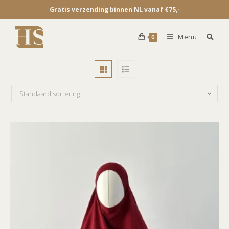
Gratis verzending binnen NL vanaf €75,-
Menu
0
Standaard sortering