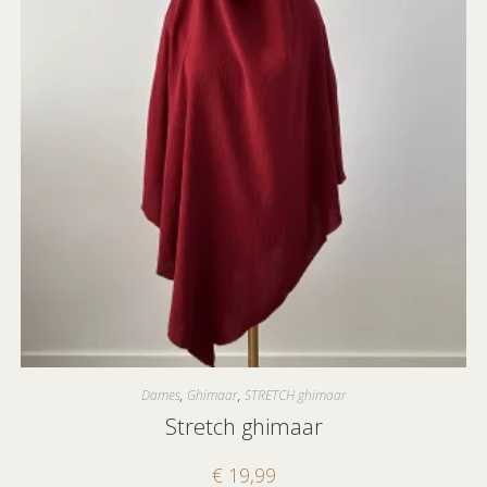
Dames
,
Ghimaar
,
STRETCH ghimaar
Stretch ghimaar
€
19,99