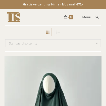
Gratis verzending binnen NL vanaf €75,-
Menu
0
Standaard sortering