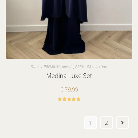
Dames
,
PREMIUM collectie
,
PREMIUM collection
Medina Luxe Set
€
79,99
Gewaardeerd
5.00
uit 5
1
2