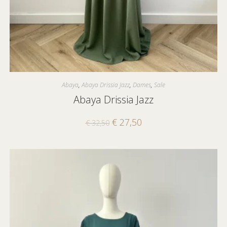
Abaya
,
Abaya Drissia Jazz
,
Dames
,
Sale
Abaya Drissia Jazz
€
27,50
€
32,50