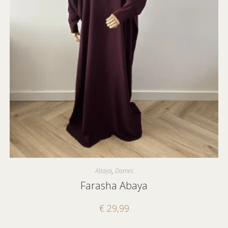
Abaya
,
Dames
Farasha Abaya
€
29,99