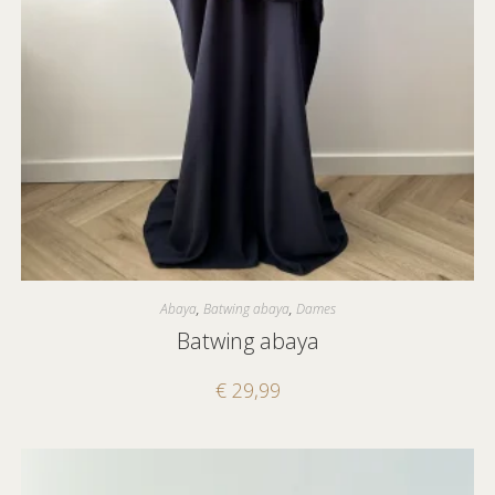
Abaya
,
Batwing abaya
,
Dames
Batwing abaya
€
29,99