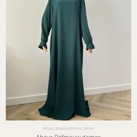
Abaya
,
Abaya pofmouw
,
Dames