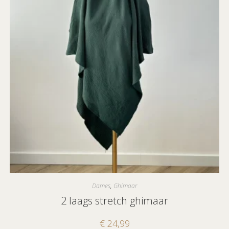
Dames
,
Ghimaar
2 laags stretch ghimaar
€
24,99