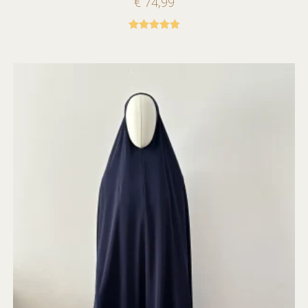
€
74,99
Gewaardeerd
5.00
uit 5