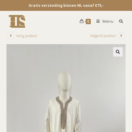
Gratis verzending binnen NL vanaf €75,-
Menu
0
Vorig product
Volgend product