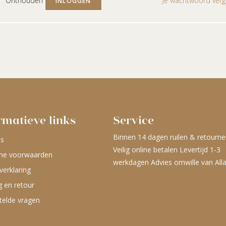
Onthouden
Je wachtwoord verg
INLOGGEN
rmatieve links
Service
Binnen 14 dagen ruilen & retourne
ns
Veilig online betalen Levertijd 1-3
ne voorwaarden
werkdagen Advies omwille van All
verklaring
g en retour
telde vragen