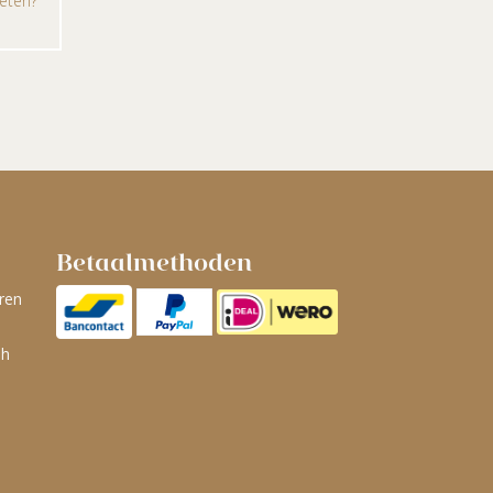
eten?
Betaalmethoden
ren
ah