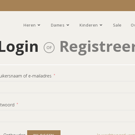
Heren
Dames
Kinderen
Sale
O
Login
Registree
OF
uikersnaam of e-mailadres
*
htwoord
*